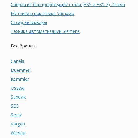
Сверла из быстрорежущей стали (HSS и HSS-E) Osawa
Метчики и накатники Yamawa
Склад неликвиды
Техника автоматизации Siemens
Все бренды:
Canela
Duemmel
Kemmler
Osawa
Sandvik
SGS
Stock
Vorgen
Winstar