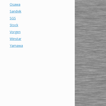
Osawa
Sandvik
SGS
Stock
Vorgen
Winstar
Yamawa