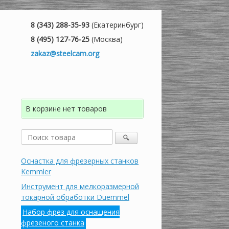
8 (343) 288-35-93
(Екатеринбург)
8 (495) 127-76-25
(Москва)
zakaz@steelcam.org
В корзине нет товаров
Оснастка для фрезерных станков
Kemmler
Инструмент для мелкоразмерной
токарной обработки Duemmel
Набор фрез для оснащения
фрезеного станка