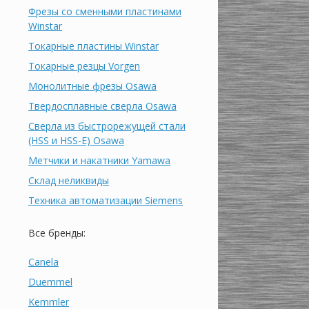
Фрезы со сменными пластинами
Winstar
Токарные пластины Winstar
Токарные резцы Vorgen
Монолитные фрезы Osawa
Твердосплавные сверла Osawa
Сверла из быстрорежущей стали
(HSS и HSS-E) Osawa
Метчики и накатники Yamawa
Склад неликвиды
Техника автоматизации Siemens
Все бренды:
Canela
Duemmel
Kemmler