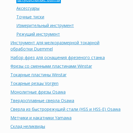
Аксессуары
Точные тиски
Измерительный инструмент
Режущий инструмент
Инструмент для мелкоразмерной токарной
обработки Duemmel
Набор фрез для оснащения фрезеного станка
Фрезы со сменными пластинами Winstar
Токарные пластины Winstar
Токарные резцы Vorgen
Монолитные фрезы Osawa
Твердосплавные сверла Osawa
Сверла из быстрорежущей стали (HSS и HSS-E) Osawa
Метчики и накатники Yamawa
Склад неликвиды