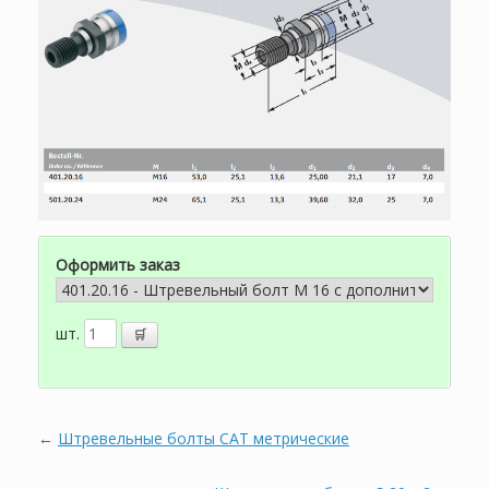
Оформить заказ
шт.
←
Штревельные болты CAT метрические