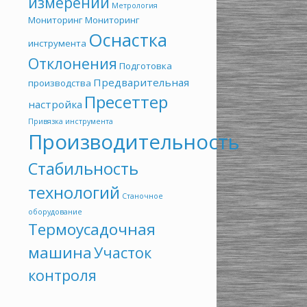
измерений
Метрология
Мониторинг
Мониторинг
Оснастка
инструмента
Отклонения
Подготовка
Предварительная
производства
Пресеттер
настройка
Привязка инструмента
Производительность
Стабильность
технологий
Станочное
оборудование
Термоусадочная
машина
Участок
контроля