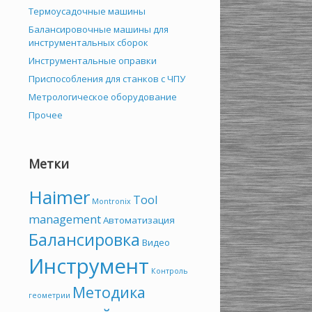
Термоусадочные машины
Балансировочные машины для
инструментальных сборок
Инструментальные оправки
Приспособления для станков с ЧПУ
Метрологическое оборудование
Прочее
Метки
Haimer
Tool
Montronix
management
Автоматизация
Балансировка
Видео
Инструмент
Контроль
Методика
геометрии