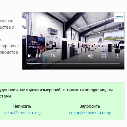
ожение
ества и
и
едрения с
изводства
дования, методики измерений, стоимости внедрения, вы
стами
Написать
Запросить
zakaz@steelcam.org
спецификацию и цену