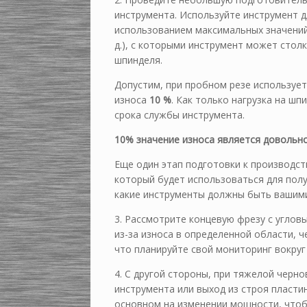
инструмента. Используйте инструмент 
использованием максимальных значений 
д.), с которыми инструмент может стол
шпинделя.
Допустим, при пробном резе используе
износа
10 %
. Как только нагрузка на ш
срока службы инструмента.
10%
значение износа является довольн
Еще один этап подготовки к производст
который будет использоваться для полу
какие инструменты должны быть вашими
3. Рассмотрите концевую фрезу с углов
из-за износа в определенной области, ч
что планируйте свой мониторинг вокруг
4. С другой стороны, при тяжелой черн
инструмента или выход из строя пласти
основном на изменении мощности, чтоб