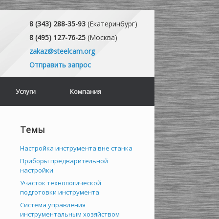
8 (343) 288-35-93
(Екатеринбург)
8 (495) 127-76-25
(Москва)
zakaz@steelcam.org
Отправить запрос
Услуги
Компания
Темы
Настройка инструмента вне станка
Приборы предварительной
настройки
Участок технологической
подготовки инструмента
Система управления
инструментальным хозяйством