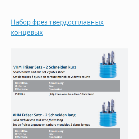
Набор фрез твердосплавных
концевых