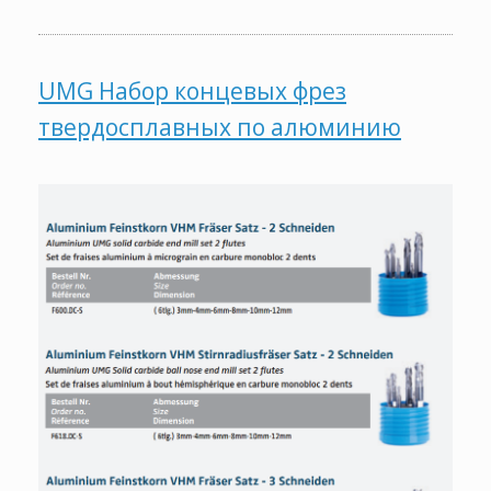
UMG Набор концевых фрез
твердосплавных по алюминию