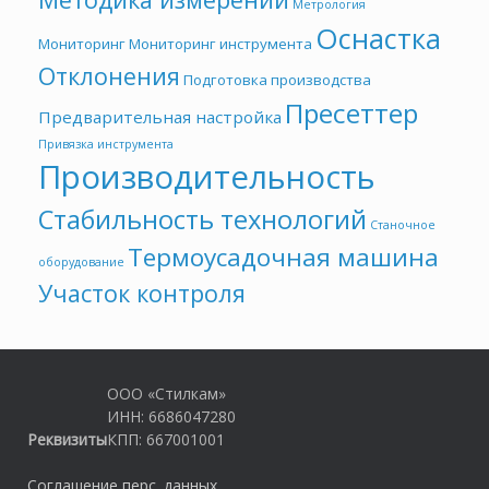
Метрология
Оснастка
Мониторинг
Мониторинг инструмента
Отклонения
Подготовка производства
Пресеттер
Предварительная настройка
Привязка инструмента
Производительность
Стабильность технологий
Станочное
Термоусадочная машина
оборудование
Участок контроля
ООО «Стилкам»
ИНН: 6686047280
Реквизиты
КПП: 667001001
Соглашение перс. данных