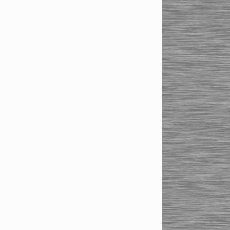
Силовые сверхтонкие
термопатроны мини HSK-
A63
Силовые сверхтонкие
термопатроны мини
SK40/SK50
Стандартные сверхтонкие
термопатроны HSK63
Термопатроны. Стандартная
серия
BT30/BT40/BT50
исполнение по JIS (MAS
403)
HSK-A, HSK-E, HSK-F
исполнение по DIN ISO
7388-1
ISO 26623 HAIMER
исполнение PSC 63 (Capto)
SK50/SK40/SK30