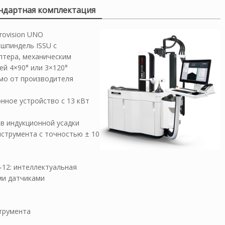
ндартная комплектация
rovision UNO
пиндель ISS­U с
птера, механическим
й 4×90° или 3×120°
мо от производителя
нное устройство с 13 кВт
в индукционной усадки
струмента с точностью ± 10
12: интеллектуальная
ми датчиками
трумента