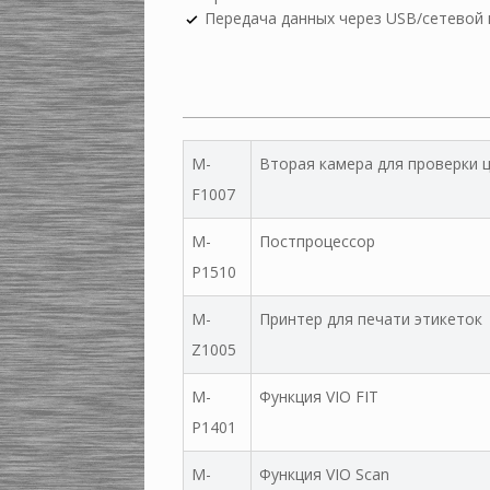
Передача данных через USB/сетевой 
M-
Вторая камера для проверки 
F1007
M-
Постпроцессор
P1510
M-
Принтер для печати этикеток
Z1005
M-
Функция VIO FIT
P1401
M-
Функция VIO Scan