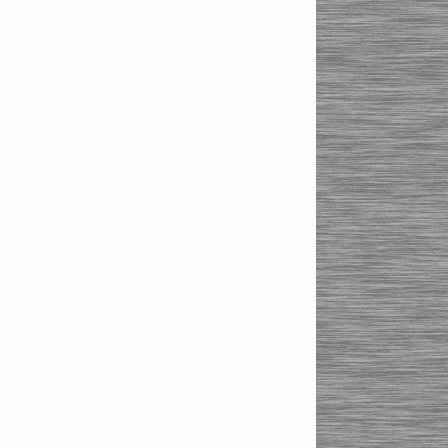
Силовые цанговые
патроны HSK-
A50/A63/A100, HSK-E32
Силовые цанговые
патроны SK30/SK40/SK50
Цанговые патроны типа ER
Haimer
Цанговые патроны типа
ER BT30/BT40/BT50
Цанговые патроны типа
ER HSK-A/HSK-E/HSK-F
Цанговые патроны типа
ER SK30/SK40/SK50