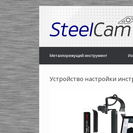
Skip
to
content
Металлорежущий инструмент
Из
Устройство настройки инстр