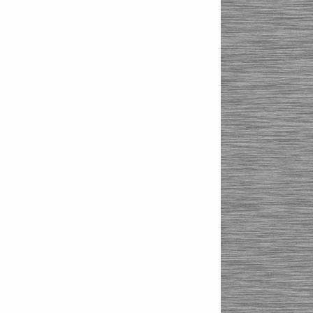
исполнение по DIN ISO
7388-1 (ранее DIN 69871)
Термоусадочные патроны
SK50/SK40/SK30 (DIN 69871)
Цанговые патроны Haimer
Высокоточные цанговые
патроны Haimer
Высокоточные цанговые
патроны HSK-A/HSK-
E/HSK-F
Высокоточные цанговые
патроны SK-30/40/50
исполнение по DIN ISO
7388- 1 (ранее DIN 69871)
Силовые цанговые патроны
Haimer
Силовые цанговые
патроны BT30/BT40/BT50