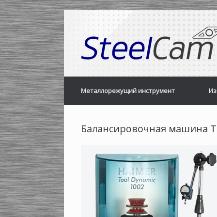
Skip
to
content
Металлорежущий инструмент
Из
Балансировочная машина To