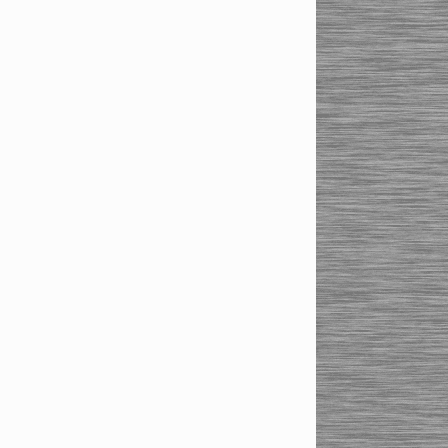
исполнение по DIN ISO
7388-1 (ранее DIN 69871)
Термоусадочные патроны
SK50/SK40/SK30 (DIN 69871)
Цанговые патроны Haimer
Высокоточные цанговые
патроны Haimer
Высокоточные цанговые
патроны HSK-A/HSK-
E/HSK-F
Высокоточные цанговые
патроны SK-30/40/50
исполнение по DIN ISO
7388- 1 (ранее DIN 69871)
Силовые цанговые патроны
Haimer
Силовые цанговые
патроны BT30/BT40/BT50