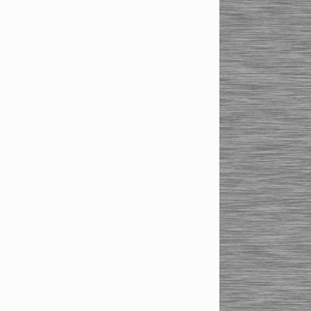
Силовые сверхтонкие
термопатроны мини HSK-
A63
Силовые сверхтонкие
термопатроны мини
SK40/SK50
Стандартные сверхтонкие
термопатроны HSK63
Термопатроны. Стандартная
серия
BT30/BT40/BT50
исполнение по JIS (MAS
403)
HSK-A, HSK-E, HSK-F
исполнение по DIN ISO
7388-1
ISO 26623 HAIMER
исполнение PSC 63 (Capto)
SK50/SK40/SK30