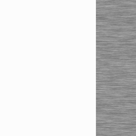
Силовые цанговые
патроны HSK-
A50/A63/A100, HSK-E32
Силовые цанговые
патроны SK30/SK40/SK50
Цанговые патроны типа ER
Haimer
Цанговые патроны типа
ER BT30/BT40/BT50
Цанговые патроны типа
ER HSK-A/HSK-E/HSK-F
Цанговые патроны типа
ER SK30/SK40/SK50