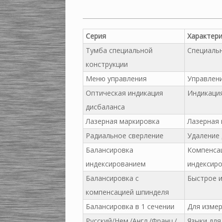
Серия
Характер
Тумба специальной
Специальн
конструкции
Меню управления
Управлени
Оптическая индикация
Индикация
дисбаланса
Лазерная маркировка
Лазерная 
Радиальное сверление
Удаление
Балансировка
Компенса
индексированием
индексиро
Балансировка с
Быстрое и
компенсацией шпинделя
Балансировка в 1 сечении
Для измер
Русский/Нем./Англ./Франц./
Языки для